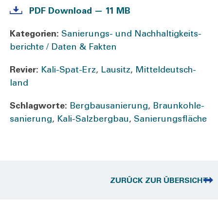
PDF Down­load — 11 MB
Kate­go­rien:
­Sa­nie­rungs- und Nach­hal­tig­keits­
be­rich­te / Daten & Fak­ten
Revier:
Kali-Spat-Erz
,
Lau­sitz
,
Mit­tel­deutsch­
land
Schlag­wor­te:
Berg­bau­sa­nie­rung
,
Braun­koh­le­
sa­nie­rung
,
Kali-Sal­z­­ber­g­­bau
,
Sanie­rungs­flä­che
ZURÜCK ZUR ÜBERSICHT