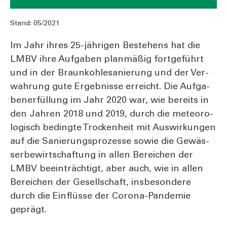
Stand:
05/2021
Im Jahr ihres 25-jäh­ri­gen Bestehens hat die
LMBV ihre Auf­ga­ben plan­mä­ßig fort­ge­führt
und in der Braun­koh­le­sa­nie­rung und der Ver­
wah­rung gute Ergeb­nis­se erreicht. Die Auf­ga­
ben­er­fül­lung im Jahr 2020 war, wie bereits in
den Jah­ren 2018 und 2019, durch die meteo­ro­
lo­gisch beding­te Tro­cken­heit mit Aus­wir­kun­gen
auf die Sanie­rungs­pro­zes­se sowie die Gewäs­
ser­be­wirt­schaf­tung in allen Berei­chen der
LMBV beein­träch­tigt, aber auch, wie in allen
Berei­chen der Gesell­schaft, ins­be­son­de­re
durch die Ein­flüs­se der Coro­na-Pan­de­mie
geprägt.