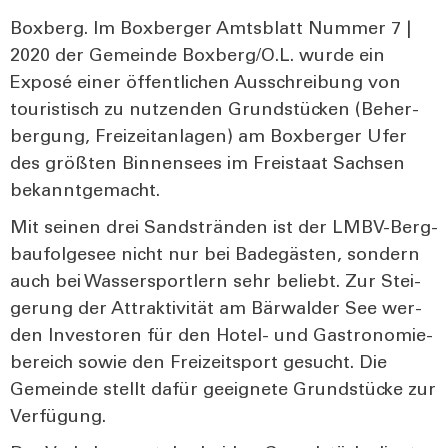
Box­berg. Im Box­ber­ger Amts­blatt Num­mer 7 |
2020 der Gemein­de Boxberg/O.L. wur­de ein
Expo­sé einer öffent­li­chen Aus­schrei­bung von
tou­ris­tisch zu nut­zen­den Grund­stü­cken (Beher­
ber­gung, Frei­zeit­an­la­gen) am Box­ber­ger Ufer
des größ­ten Bin­nen­sees im Frei­staat Sach­sen
bekannt­ge­macht.
Mit sei­nen drei Sand­strän­den ist der LMBV-Berg­
bau­fol­ge­see nicht nur bei Bade­gäs­ten, son­dern
auch bei Was­ser­sport­lern sehr beliebt. Zur Stei­
ge­rung der Attrak­ti­vi­tät am Bär­wal­der See wer­
den Inves­to­ren für den Hotel- und Gas­tro­no­mie­
be­reich sowie den Frei­zeit­sport gesucht. Die
Gemein­de stellt dafür geeig­ne­te Grund­stü­cke zur
Ver­fü­gung.