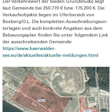
Der Ver­kehrs­wert der bei­den Grund­stü­cke liegt
laut Gemein­de bei 250.770 € bzw. 175.200 €. Die
Ver­kaufs­ob­jek­te lie­gen im Ufer­be­reich von
Boxberg/O.L. Die kom­plet­ten Aus­schrei­bungs­un­
ter­la­gen und auch kon­kre­te Anga­ben aus dem
Bebau­ungs­plan fin­den Sie unter fol­gen­dem Link
der aus­schrei­ben­den Gemein­de:
https://www.baerwalder-
see.eu/de/aktuelles/aktuelle-meldungen.html