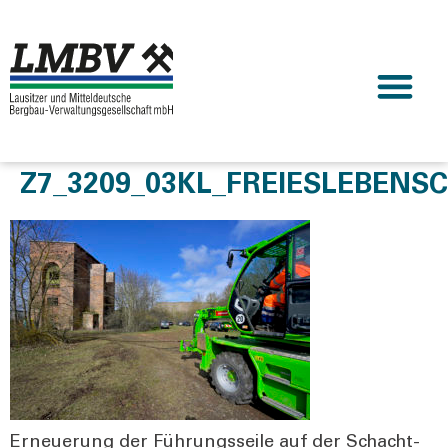
Z7_3209_03KL_FREIESLEBENS
Erneue­rung der Füh­rungs­sei­le auf der Schacht­