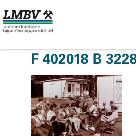
F 402018 B 322