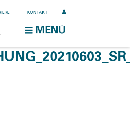
IERE
KONTAKT
MENÜ
UNG_20210603_SR_