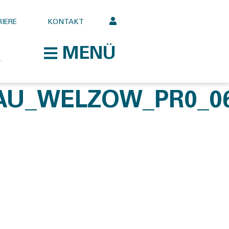
IERE
KONTAKT
MENÜ
AU_WELZOW_PR0_0