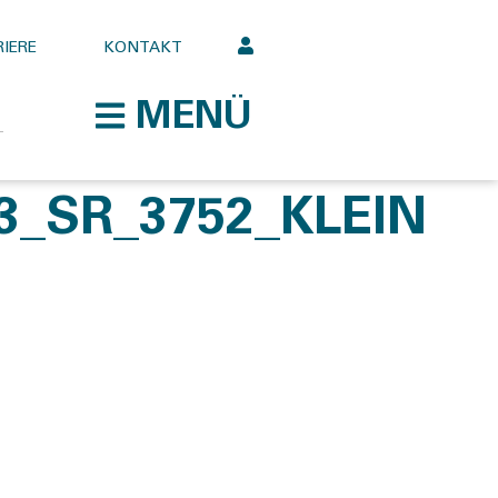
IERE
KONTAKT
MENÜ
_SR_3752_KLEIN