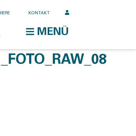
IERE
KONTAKT
MENÜ
N_FOTO_RAW_08