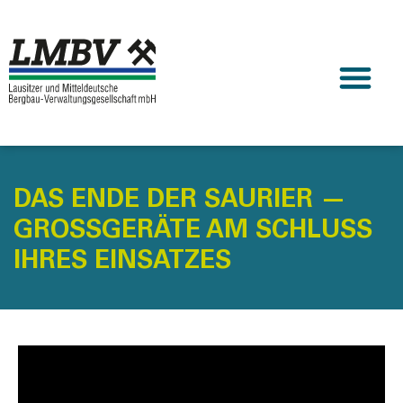
DAS ENDE DER SAURIER —
GROSSGERÄTE AM SCHLUSS I
HRES EINSATZES