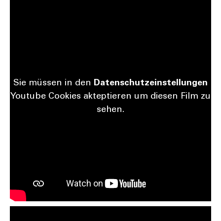
Sie müs­sen in den
Daten­schutz­ein­stel­lun­gen
You­tube Coo­kies aktep­tie­ren um die­sen Film zu
sehen.