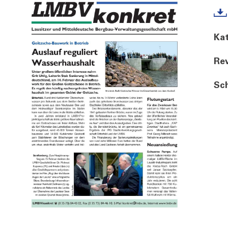
Kat
Rev
Sch