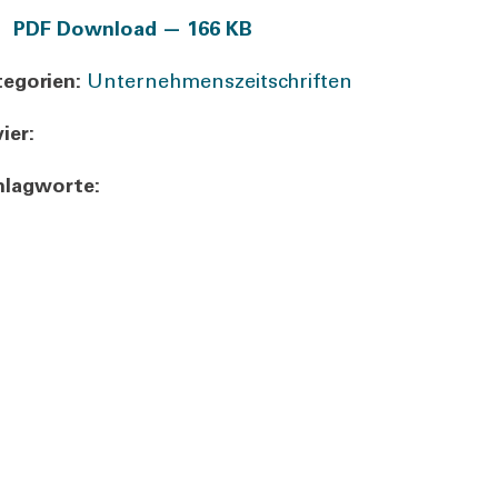
PDF Down­load — 166 KB
e­go­rien:
Unternehmenszeitschriften
ier:
lag­wor­te: