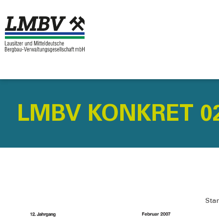
LMBV KONKRET 0
Stan