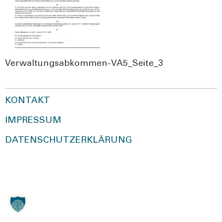
Ver­wal­tungs­ab­kom­men-VA5_­Sei­te_3
KONTAKT
IMPRESSUM
DATENSCHUTZERKLÄRUNG