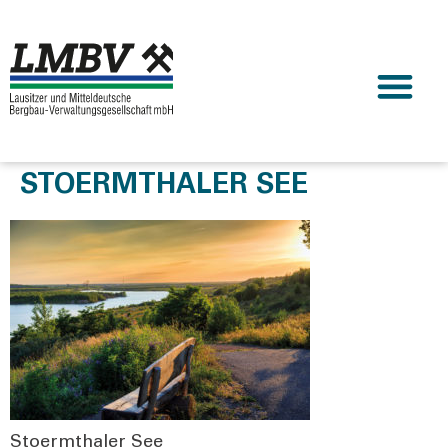
STOERMTHALER SEE
Stoerm­tha­ler See