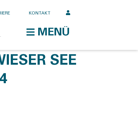
IERE
KONTAKT
MENÜ
WIESER SEE
4