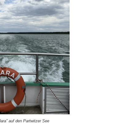
a­ra” auf den Part­wit­zer See