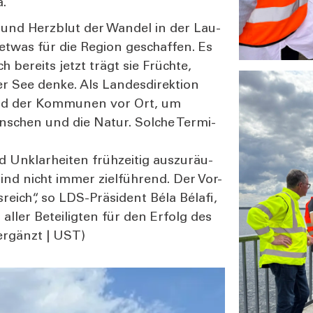
a.
g und Herz­blut der Wan­del in der Lau­
 etwas für die Regi­on geschaf­fen. Es
ch bereits jetzt trägt sie Früch­te,
 See den­ke. Als Lan­des­di­rek­ti­on
und der Kom­mu­nen vor Ort, um
schen und die Natur. Sol­che Ter­mi­
Unklar­hei­ten früh­zei­tig aus­zu­räu­
ind nicht immer ziel­füh­rend. Der Vor-
reich“, so LDS-Prä­si­dent Béla Béla­fi,
aller Betei­lig­ten für den Erfolg des
5 ergänzt | UST)