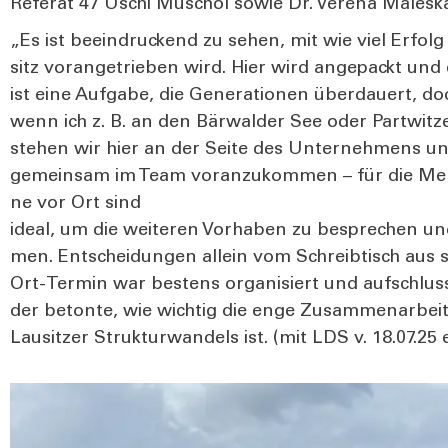
Refe­rat 47 Uschi Muschol sowie Dr. Vere­na Mal­esk
„Es ist beein­dru­ckend zu sehen, mit wie viel Erfol
sitz vor­an­ge­trie­ben wird. Hier wird ange­packt und
ist eine Auf­ga­be, die Gene­ra­tio­nen über­dau­ert, do
wenn ich z. B. an den Bär­wal­der See oder Part­wit­zer
ste­hen wir hier an der Sei­te des Unter­neh­mens 
gemein­sam im Team vor­an­zu­kom­men – für die Men­
ne vor Ort sind
ide­al, um die wei­te­ren Vor­ha­ben zu bespre­chen und 
men. Ent­schei­dun­gen allein vom Schreib­tisch aus s
Ort-Ter­min war bes­tens orga­ni­siert und auf­schluss­
der beton­te, wie wich­tig die enge Zusam­men­ar­beit 
Lau­sit­zer Struk­tur­wan­dels ist. (mit LDS v. 18.07.2