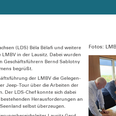
Fotos: LMB
Sach­sen (LDS) Béla Béla­fi und wei­te­re
ie LMBV in der Lau­sitz. Dabei wur­den
den Geschäfts­füh­rern Bernd Sab­lot­ny
h­mens begrüßt.
häfts­füh­rung der LMBV die Gele­gen­
 einer Jeep-Tour über die Arbei­ten der
­ren. Der LDS-Chef konn­te sich dabei
 bestehen­den Her­aus­for­de­run­gen an
r Seen­land selbst über­zeu­gen.