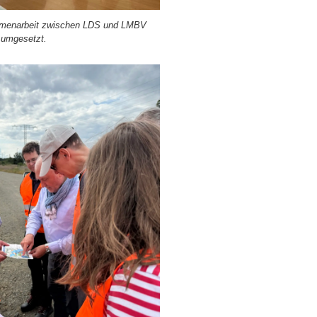
men­ar­beit zwi­schen LDS und LMBV
 umge­setzt.