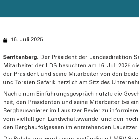
16. Juli 2025
Senf­ten­berg.
Der Prä­si­dent der Lan­des­di­rek­ti­on 
Mit­ar­bei­ter der LDS besuch­ten am 16. Juli 2025 d
der Prä­si­dent und sei­ne Mit­ar­bei­ter von den bei­
und Tors­ten Safa­rik herz­lich am Sitz des Unter­ne
Nach einem Ein­füh­rungs­ge­spräch nutz­te die Gesc
heit, den Prä­si­den­ten und sei­ne Mit­ar­bei­ter bei
Berg­bau­sa­nie­rer im Lau­sit­zer Revier zu infor­mie
vom viel­fäl­ti­gen Land­schafts­wan­del und den noch
den Berg­bau­fol­ge­seen im ent­ste­hen­den Lau­sit­ze