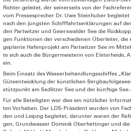
Die Befah­rung wur­de vom zustän­di­gen LMBV-Sanie­r
Rich­ter gelei­tet, der sei­ner­seits von der Fach­re­fe
vom Pres­se­spre­cher Dr. Uwe Stein­hu­ber beglei­te
nach den jüngs­ten Schiff­fahrts­er­klä­run­gen auf der
den Part­wit­zer und Gei­ers­wal­der See die Rück­kopp
gen Funk­tio­nen der ver­schie­de­nen Über­lei­ter, di
geplan­te Hafen­pro­jekt am Part­wit­zer See im Mit­te
te sich auch die Bür­ger­meis­te­rin von Els­ter­hei­de, An
ein.
Beim Ein­satz des Was­ser­be­hand­lungs­schif­fes „Kla
Güte­ent­wick­lung der künst­li­chen Berg­bau­fol­ge­se
stütz­punkt am Sedlit­zer See und der künf­ti­ge See-A
Für alle Betei­lig­ten war dies ein nütz­li­cher Infor­ma
ten Vor­ha­ben. Der LDS-Prä­si­dent wur­den von Fach
den und Leip­zig beglei­tet, dar­un­ter waren der Refe­
gen, Grund­was­ser Domi­nik Ober­het­tin­ger und die be