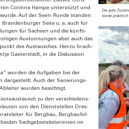
ungs­be­reichs­lei­ter Lau­sitz Gerd
­ren­tin Corin­na Ham­pe unter­stützt und
Die gute Zusam­
t wur­de. Auf der Seen-Run­de stan­den
wur­de prak­tisch
 Bran­den­bur­ger Sei­te u. a. auch für
­lun­gen für Sach­sen und die künf­ti­
e nöti­gen Aus­ton­nun­gen aber auch das
l­punkt des Aus­tau­sches. Hier­zu brach­
t­je Gas­ter­städt, in die Dis­kus­si­on
­ra“ wur­den die Auf­ga­ben bei der
en dar­ge­stellt. Auch der Sanie­rungs­
blei­ter wur­den besich­tigt.
­ti­ons­aus­tausch zu den ver­schie­dens­
­leu­ten von den Dienst­stel­len Dres­
rats­lei­ter für Berg­bau, Berg­bau­fol­
i­den Sach­ge­biets­lei­te­rin­nen im