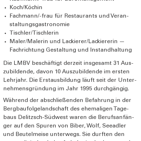
Koch/Köchin
Fach­man­n/-frau für Restau­rants und Ver­an­
stal­tungs­gas­tro­no­mie
Tischler/Tischlerin
Maler/Malerin und Lackierer/Lackiererin —
Fach­rich­tung Gestal­tung und Instand­hal­tung
Die LMBV beschäf­tigt der­zeit ins­ge­samt 31 Aus­
zu­bil­den­de, davon 10 Aus­zu­bil­den­de im ers­ten
Lehr­jahr. Die Erst­aus­bil­dung läuft seit der Unter­
neh­mens­grün­dung im Jahr 1995 durch­gän­gig.
Wäh­rend der abschlie­ßen­den Befah­rung in der
Berg­bau­fol­ge­land­schaft des ehe­ma­li­gen Tage­
baus Delitzsch-Süd­west waren die Berufs­an­fän­
ger auf den Spu­ren von Biber, Wolf, See­ad­ler
und Beu­tel­mei­se unter­wegs. Sie durf­ten den