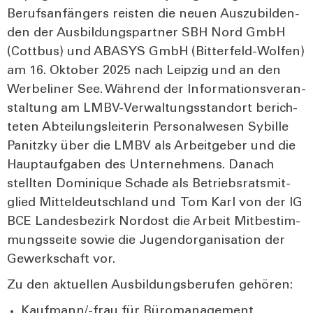
Berufs­an­fän­gers reis­ten die neu­en Aus­zu­bil­den­
den der Aus­bil­dungs­part­ner SBH Nord GmbH
(Cott­bus) und ABASYS GmbH (Bit­ter­feld-Wol­fen)
am 16. Okto­ber 2025 nach Leip­zig und an den
Wer­be­li­ner See. Wäh­rend der Infor­ma­ti­ons­ver­an­
stal­tung am LMBV-Ver­wal­tungs­stand­ort berich­
te­ten Abtei­lungs­lei­te­rin Per­so­nal­we­sen Sybil­le
Panitz­ky über die LMBV als Arbeit­ge­ber und die
Haupt­auf­ga­ben des Unter­neh­mens. Danach
stell­ten Domi­ni­que Scha­de als Betriebs­rats­mit­
glied Mit­tel­deutsch­land und Tom Karl von der IG
BCE Lan­des­be­zirk Nord­ost die Arbeit Mit­be­stim­
mungs­sei­te sowie die Jugend­or­ga­ni­sa­ti­on der
Gewerk­schaft vor.
Zu den aktu­el­len Aus­bil­dungs­be­ru­fen gehö­ren:
Kauf­man­n/-frau für Büro­ma­nage­ment