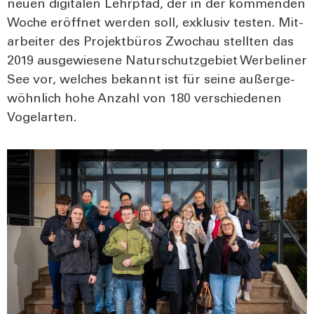
neu­en digi­ta­len Lehr­pfad, der in der kom­men­den
Woche eröff­net wer­den soll, exklu­siv tes­ten. Mit­
ar­bei­ter des Pro­jekt­bü­ros Zwoch­au stell­ten das
2019 aus­ge­wie­se­ne Natur­schutz­ge­biet Wer­be­li­ner
See vor, wel­ches bekannt ist für sei­ne außer­ge­
wöhn­lich hohe Anzahl von 180 ver­schie­de­nen
Vogel­ar­ten.