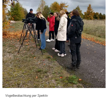
Vogel­be­ob­ach­tung per Spek­tiv