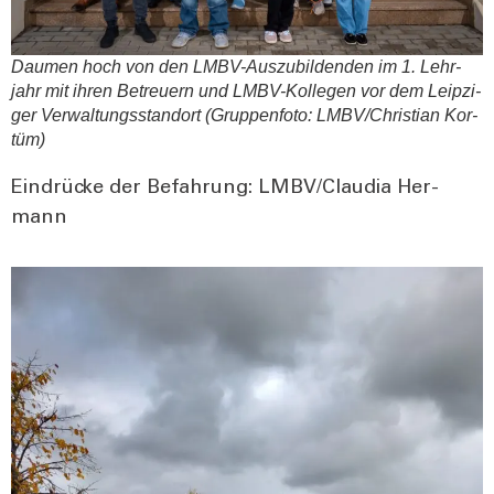
Dau­men hoch von den LMBV-Aus­zu­bil­den­den im 1. Lehr­
jahr mit ihren Betreu­ern und LMBV-Kol­le­gen vor dem Leip­zi­
ger Ver­wal­tungs­stand­ort (Grup­pen­fo­to: LMBV/Christian Kor­
tüm)
Ein­drü­cke der Befah­rung: LMBV/Claudia Her­
mann