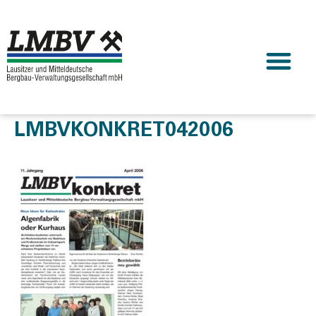
LMBVKONKRET042006