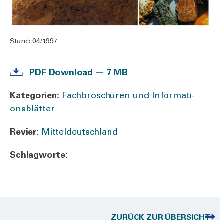
Stand:
04/1997
PDF Down­load — 7 MB
Kate­go­rien:
Fachbroschüren und Infor­ma­ti­
ons­blät­ter
Revier:
Mit­tel­deutsch­land
Schlag­wor­te:
ZURÜCK ZUR ÜBERSICHT