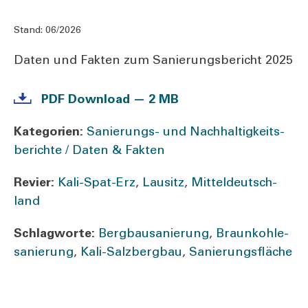
Stand:
06/2026
Daten und Fak­ten zum Sanie­rungs­be­richt 2025
PDF Down­load — 2 MB
Kate­go­rien:
­Sa­nie­rungs- und Nach­hal­tig­keits­
be­rich­te / Daten & Fak­ten
Revier:
Kali-Spat-Erz
,
Lau­sitz
,
Mit­tel­deutsch­
land
Schlag­wor­te:
Berg­bau­sa­nie­rung
,
Braun­koh­le­
sa­nie­rung
,
Kali-Sal­z­­ber­g­­bau
,
Sanie­rungs­flä­che