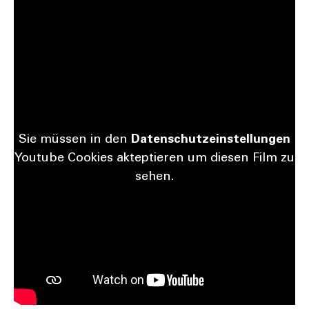
Sie müs­sen in den
Daten­schutz­ein­stel­lun­gen
You­tube Coo­kies aktep­tie­ren um die­sen Film zu
sehen.