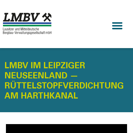
LMBV IM LEIPZIGER
NEUSEENLAND —
RÜTTELSTOPFVERDICHTUNG
AM HARTHKANAL