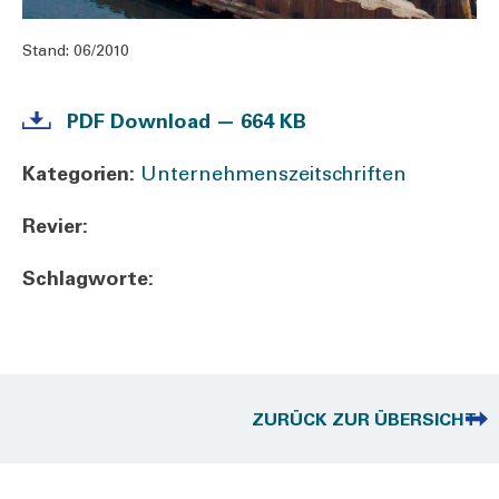
Stand:
06/2010
PDF Down­load — 664 KB
Kate­go­rien:
Unternehmenszeitschriften
Revier:
Schlag­wor­te:
ZURÜCK ZUR ÜBERSICHT