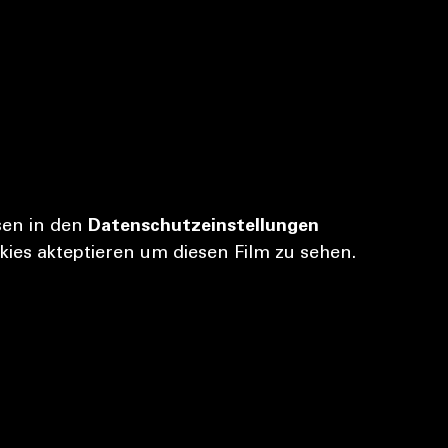
sen in den
Daten­schutz­ein­stel­lun­gen
kies aktep­tie­ren um die­sen Film zu sehen.