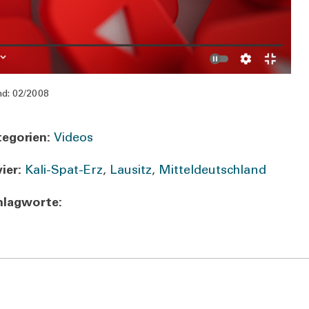
d:
02/2008
e­go­rien:
Videos
ier:
Kali-Spat-Erz
,
Lau­sitz
,
Mit­tel­deutsch­land
lag­wor­te: