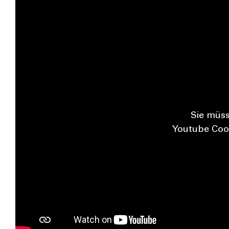
Sie müs­
You­tube Coo­