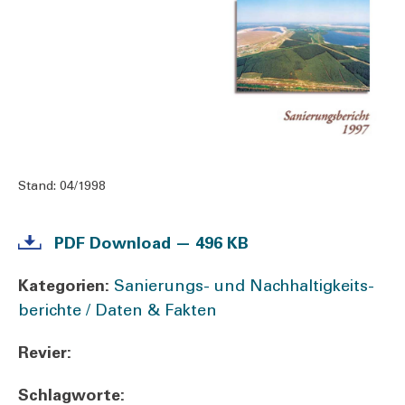
Stand:
04/1998
PDF Down­load — 496 KB
Kate­go­rien:
­Sa­nie­rungs- und Nach­hal­tig­keits­
be­rich­te / Daten & Fak­ten
Revier:
Schlag­wor­te: