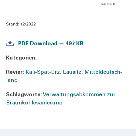
Stand:
12/2022
PDF Down­load — 497 KB
Kate­go­rien:
Revier:
Kali-Spat-Erz
,
Lau­sitz
,
Mit­tel­deutsch­
land
Schlag­wor­te:
Ver­wal­tungs­ab­kom­men zur
Braun­koh­le­sa­nie­rung