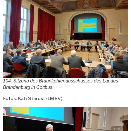
104. Sit­zung des Braun­koh­len­aus­schus­ses des Lan­des
Bran­den­burg in Cott­bus
Fotos: Kati Starost (LMBV)