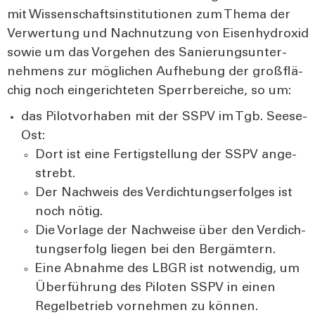
mit Wis­sen­schafts­in­sti­tu­tio­nen zum The­ma der
Ver­wer­tung und Nach­nut­zung von Eisen­hy­dr­o­xid
sowie um das Vor­ge­hen des Sanie­rungs­un­ter­
neh­mens zur mög­li­chen Auf­he­bung der groß­flä­
chig noch ein­ge­rich­te­ten Sperr­be­rei­che, so um:
das Pilot­vor­ha­ben mit der SSPV im Tgb. See­se-
Ost:
Dort ist eine Fer­tig­stel­lung der SSPV ange­
strebt.
Der Nach­weis des Ver­dich­tungs­er­fol­ges ist
noch nötig.
Die Vor­la­ge der Nach­wei­se über den Ver­dich­
tungs­er­folg lie­gen bei den Ber­gäm­tern.
Eine Abnah­me des LBGR ist not­wen­dig, um
Über­füh­rung des Pilo­ten SSPV in einen
Regel­be­trieb vor­neh­men zu kön­nen.