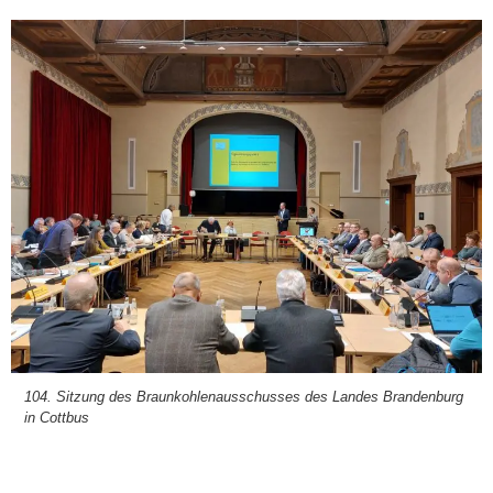
104. Sit­zung des Braun­koh­len­aus­schus­ses des Lan­des Bran­den­burg
in Cott­bus