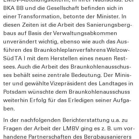
LMBV-Abtei­lungs­lei­te­rin, in ihrer Nach­schau. Der
BKA BB und die Gesell­schaft befin­den sich in
einer Trans­for­ma­ti­on, beton­te der Minis­ter. In
die­sen Zei­ten ist die Arbeit des Sanie­rungs­berg­
baus auf Basis der Ver­wal­tungs­ab­kom­men
unver­än­dert wich­tig, eben­so wie auch das Aus­
füh­ren des Braun­koh­le­plan­ver­fah­rens Wel­zow-
Süd TA I mit dem Her­stel­len eines neu­en Rest­
sees. Auch die Arbeit des Braun­koh­len­aus­schus­
ses behält sei­ne zen­tra­le Bedeu­tung. Der Minis­
ter und gewähl­te Vize­prä­si­dent des Land­ta­ges in
Pots­dam wünsch­te dem Braun­koh­len­aus­schuss
wei­ter­hin Erfolg für das Erle­di­gen sei­ner Auf­ga­
ben.
In der nach­fol­gen­den Bericht­erstat­tung u.a. zu
Fra­gen der Arbeit der LMBV ging es z. B. um vor­
han­de­ne Part­ner­schaf­ten des Berg­bau­sa­nie­rers