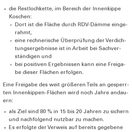
die Rest­loch­ket­te, im Bereich der Innen­kip­pe
Koschen:
Dort ist die Flä­che durch RDV-Däm­me ein­ge­
rahmt,
eine rech­ne­ri­sche Über­prü­fung der Ver­dich­
tungs­er­geb­nis­se ist in Arbeit bei Sach­ver­
stän­di­gen und
bei posi­ti­ven Ergeb­nis­sen kann eine Frei­ga­
be die­ser Flä­chen erfol­gen.
Eine Frei­ga­be des weit grö­ße­ren Teils an gesperr­
ten Innen­kip­pen-Flä­chen wird noch Jah­re andau­
ern:
als Ziel sind 80 % in 15 bis 20 Jah­ren zu sichern
und nach­fol­gend nutz­bar zu machen.
Es erfolg­te der Ver­weis auf bereits gege­be­ne