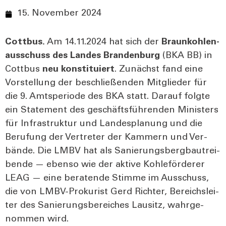
15. November 2024
Cott­bus.
Am 14.11.2024 hat sich der
Braun­koh­len­
aus­schuss des Lan­des Bran­den­burg
(BKA BB) in
Cott­bus
neu
kon­sti­tu­iert
. Zunächst fand eine
Vor­stel­lung der beschlie­ßen­den Mit­glie­der für
die 9. Amts­pe­ri­ode des BKA statt. Dar­auf folg­te
ein State­ment des geschäfts­füh­ren­den Minis­ters
für Infra­struk­tur und Lan­des­pla­nung und die
Beru­fung der Ver­tre­ter der Kam­mern und Ver­
bän­de. Die LMBV hat als Sanie­rungs­berg­bau­trei­
ben­de — eben­so wie der akti­ve Koh­le­för­de­rer
LEAG — eine bera­ten­de Stim­me im Aus­schuss,
die von LMBV-Pro­ku­rist Gerd Rich­ter, Bereichs­lei­
ter des Sanie­rungs­be­rei­ches Lau­sitz, wahr­ge­
nom­men wird.