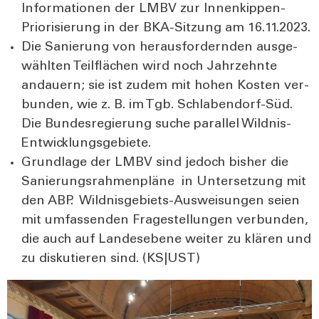
Infor­ma­tio­nen der LMBV zur Innen­kip­pen-
Prio­ri­sie­rung in der BKA-Sit­zung am 16.11.2023.
Die Sanie­rung von her­aus­for­dern­den aus­ge­
wähl­ten Teil­flä­chen wird noch Jahr­zehn­te
andau­ern; sie ist zudem mit hohen Kos­ten ver­
bun­den, wie z. B. im Tgb. Schla­ben­dorf-Süd.
Die Bun­des­re­gie­rung suche par­al­lel Wild­nis-
Ent­wick­lungs­ge­bie­te.
Grund­la­ge der LMBV sind jedoch bis­her die
Sanie­rungs­rah­men­plä­ne in Unter­set­zung mit
den ABP. Wild­nis­ge­biets-Aus­wei­sun­gen sei­en
mit umfas­sen­den Fra­ge­stel­lun­gen ver­bun­den,
die auch auf Lan­des­ebe­ne wei­ter zu klä­ren und
zu dis­ku­tie­ren sind. (KS|UST)