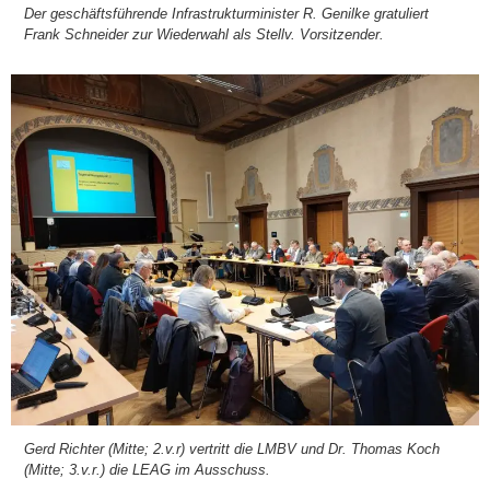
Der geschäfts­füh­ren­de Infra­struk­tur­mi­nis­ter R. Genil­ke gra­tu­liert
Frank Schnei­der zur Wie­der­wahl als Stellv. Vor­sit­zen­der.
Gerd Rich­ter (Mit­te; 2.v.r) ver­tritt die LMBV und Dr. Tho­mas Koch
(Mit­te; 3.v.r.) die LEAG im Aus­schuss.