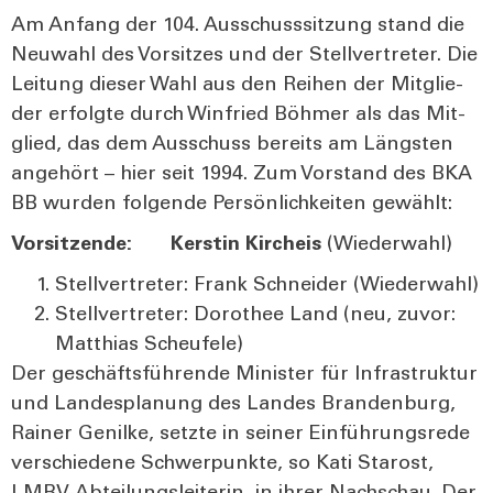
Am Anfang der 104. Aus­schuss­sit­zung stand die
Neu­wahl des Vor­sit­zes und der Stell­ver­tre­ter. Die
Lei­tung die­ser Wahl aus den Rei­hen der Mit­glie­
der erfolg­te durch Win­fried Böh­mer als das Mit­
glied, das dem Aus­schuss bereits am Längs­ten
ange­hört – hier seit 1994. Zum Vor­stand des BKA
BB wur­den fol­gen­de Per­sön­lich­kei­ten gewählt:
Vor­sit­zen­de: Kers­tin Kirch­eis
(Wie­der­wahl)
Stell­ver­tre­ter: Frank Schnei­der (Wie­der­wahl)
Stell­ver­tre­ter: Doro­thee Land (neu, zuvor:
Mat­thi­as Sche­ufe­le)
Der geschäfts­füh­ren­de Minis­ter für Infra­struk­tur
und Lan­des­pla­nung des Lan­des Bran­den­burg,
Rai­ner Genil­ke, setz­te in sei­ner Ein­füh­rungs­re­de
ver­schie­de­ne Schwer­punk­te, so Kati Sta­rost,