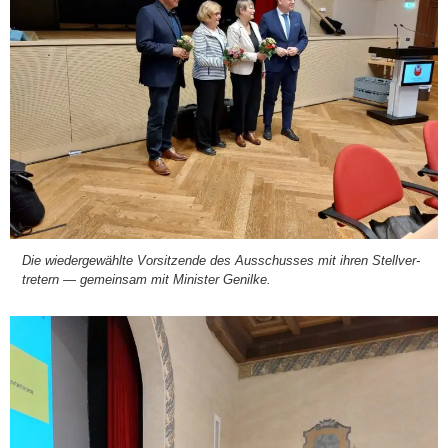
Die wie­der­ge­wähl­te Vor­sit­zen­de des Aus­schus­ses mit ihren Stell­ver­
tre­tern — gemein­sam mit Minis­ter Genil­ke.