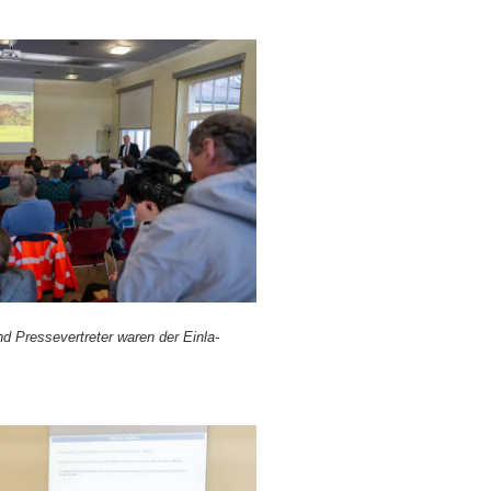
d Pres­se­ver­tre­ter waren der Ein­la­