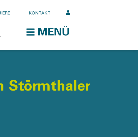
IERE
KONTAKT
MENÜ
 Störmthaler