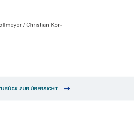
l­mey­er / Chris­ti­an Kor­
ZURÜCK ZUR ÜBERSICHT