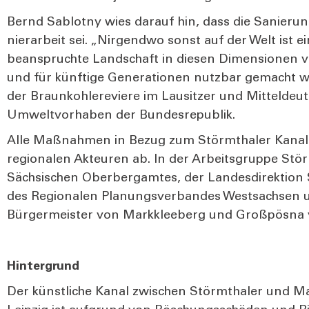
Bernd Sab­lot­ny wies dar­auf hin, dass die Sanie­run
nier­ar­beit sei. „Nir­gend­wo sonst auf der Welt ist 
bean­spruch­te Land­schaft in die­sen Dimen­sio­nen
und für künf­ti­ge Gene­ra­tio­nen nutz­bar gemacht w
der Braun­koh­le­re­vie­re im Lau­sit­zer und Mit­tel­de
Umwelt­vor­ha­ben der Bun­des­re­pu­blik.
Alle Maß­nah­men in Bezug zum Störm­tha­ler Kana
regio­na­len Akteu­ren ab. In der Arbeits­grup­pe Störm
Säch­si­schen Ober­berg­am­tes, der Lan­des­di­rek­ti­on
des Regio­na­len Pla­nungs­ver­ban­des West­sach­sen 
Bür­ger­meis­ter von Mark­klee­berg und Groß­pös­na v
Hin­ter­grund
Der künst­li­che Kanal zwi­schen Störm­tha­ler und M