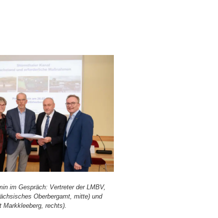
­min im Gespräch: Ver­tre­ter der LMBV,
äch­si­sches Ober­berg­amt, mit­te) und
t Mark­klee­berg, rechts).