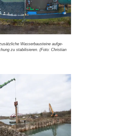
sätz­li­che Was­ser­bau­stei­ne auf­ge­
ng zu sta­bi­li­sie­ren. (Foto: Chris­ti­an