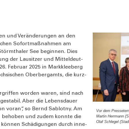
gen und Ver­än­de­run­gen an den
Wochen Sofort­maß­nah­men am
Störm­tha­ler See begin­nen. Dies
ung der Lau­sit­zer und Mit­tel­deut­
26. Febru­ar 2025 in Mark­klee­berg
­si­schen Ober­berg­am­ts, die kurz­
rgrif­fen wor­den waren, sind nach
ge­sta­bil. Aber die Lebens­dau­er
si­on vor­an“, so Bernd Sab­lot­ny. Am
Vor dem Pres­se­ter
Mar­tin Herr­mann (S
cht beho­ben und zudem konn­te die
Olaf Schle­gel (Stad
em kön­nen Schä­di­gun­gen durch inne­