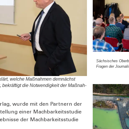
Säch­si­sches Ober­
Fra­gen der Jour­na­li
rklärt, wel­che Maß­nah­men dem­nächst
 bekräf­tigt die Not­wen­dig­keit der Maß­nah­
­lag, wur­de mit den Part­nern der
el­lung einer Mach­bar­keits­stu­die
­nis­se der Mach­bar­keits­stu­die