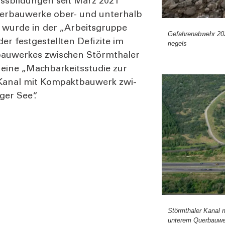
ss­bil­dun­gen seit März 2021
er­bau­wer­ke ober- und unter­halb
 wur­de in der „Arbeits­grup­pe
Gefah­ren­ab­wehr 20
fest­ge­stell­ten Defi­zi­te im
rie­gels
au­wer­kes zwi­schen Störm­tha­ler
 eine „Mach­bar­keits­stu­die zur
 Kanal mit Kom­pakt­bau­werk zwi­
ger See“.
Störm­tha­ler Kanal 
unte­rem Quer­bau­we