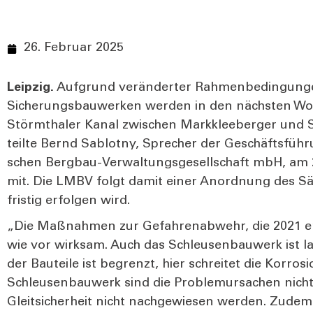
26. Februar 2025
Leip­zig.
Auf­grund ver­än­der­ter Rah­men­be­din­gun­
Siche­rungs­bau­wer­ken wer­den in den nächs­ten 
Störm­tha­ler Kanal zwi­schen Mark­klee­ber­ger und 
teil­te Bernd Sab­lot­ny, Spre­cher der Geschäfts­füh­r
schen Berg­bau-Ver­wal­tungs­ge­sell­schaft mbH, am 
mit. Die LMBV folgt damit einer Anord­nung des Säch
fris­tig erfol­gen wird.
„Die Maß­nah­men zur Gefah­ren­ab­wehr, die 2021 e
wie vor wirk­sam. Auch das Schleu­sen­bau­werk ist la
der Bau­tei­le ist begrenzt, hier schrei­tet die Kor­ro­
Schleu­sen­bau­werk sind die Pro­ble­m­ur­sa­chen ni
Gleit­si­cher­heit nicht nach­ge­wie­sen wer­den. Zud