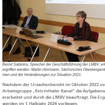
Bernd Sab­lot­ny, Spre­cher der Geschäfts­füh­rung der LMBV, e
ergrif­fen wer­den. Mar­tin Herr­mann, Säch­si­sches Ober­berg­amt,
men und die Ver­än­de­run­gen zur Situa­ti­on 2021.
Nach­dem der Ursa­chen­be­richt im Okto­ber 2023 vor
Arbeits­grup­pe „Störm­tha­ler Kanal“ die Auf­ga­ben­st
erar­bei­tet und durch die LMBV beauf­tragt. Die Ergeb
wer­den im 1. Halb­jahr 2026 vor­lie­gen.