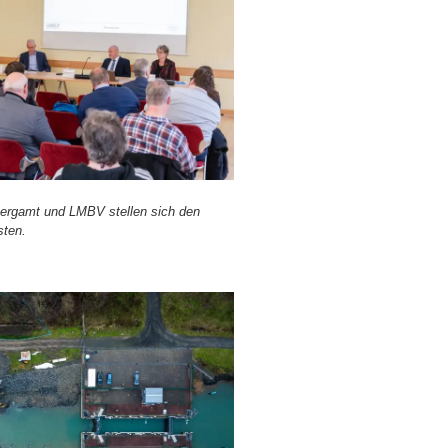
berg­amt und LMBV stel­len sich den
s­ten.