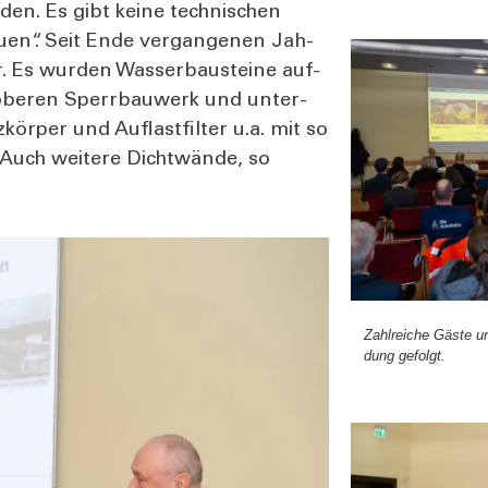
en. Es gibt kei­ne tech­ni­schen
u­en“. Seit Ende ver­gan­ge­nen Jah­
 Es wur­den Was­ser­bau­stei­ne auf­
m obe­ren Sperr­bau­werk und unter­
r­per und Auf­last­fil­ter u.a. mit so
Auch wei­te­re Dicht­wän­de, so
Zahl­rei­che Gäs­te un
dung gefolgt.