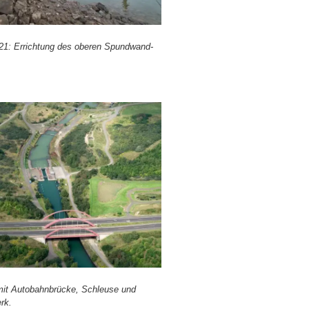
21: Errich­tung des obe­ren Spund­wand­
mit Auto­bahn­brü­cke, Schleu­se und
rk.