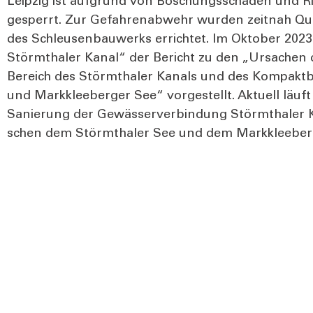
Leip­zig ist auf­grund von Böschungs­schä­den und Ri
gesperrt. Zur Gefah­ren­ab­wehr wur­den zeit­nah Qu
des Schleu­sen­bau­werks errich­tet. Im Okto­ber 2023
Störm­tha­ler Kanal“ der Bericht zu den „Ursa­chen der 
Bereich des Störm­tha­ler Kanals und des Kom­pakt­b
und Mark­klee­ber­ger See“ vor­ge­stellt. Aktu­ell läuft
Sanie­rung der Gewäs­ser­ver­bin­dung Störm­tha­ler
schen dem Störm­tha­ler See und dem Mark­klee­ber­