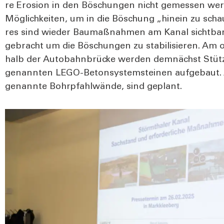
re Ero­si­on in den Böschun­gen nicht gemes­sen wer­d
Mög­lich­kei­ten, um in die Böschung „hin­ein zu scha
res sind wie­der Bau­maß­nah­men am Kanal sicht­bar.
ge­bracht um die Böschun­gen zu sta­bi­li­sie­ren. A
halb der Auto­bahn­brü­cke wer­den dem­nächst Stütz­kö
genann­ten LEGO-Beton­sys­tem­stei­nen auf­ge­baut. 
genann­te Bohr­pfahl­wän­de, sind geplant.