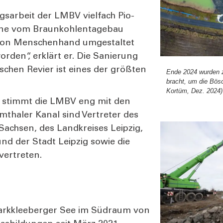
gs­ar­beit der LMBV viel­fach Pio­
eine vom Braun­koh­len­ta­ge­bau
 von Men­schen­hand umge­stal­tet
or­den“, erklärt er. Die Sanie­rung
ut­schen Revier ist eines der größ­ten
Ende 2024 wur­den zu
bracht, um die Böschu
Kor­tüm, Dez. 2024)
l stimmt die LMBV eng mit den
­tha­ler Kanal sind Ver­tre­ter des
 Sach­sen, des Land­krei­ses Leip­zig,
und der Stadt Leip­zig sowie die
er­tre­ten.
ark­klee­ber­ger See im Süd­raum von