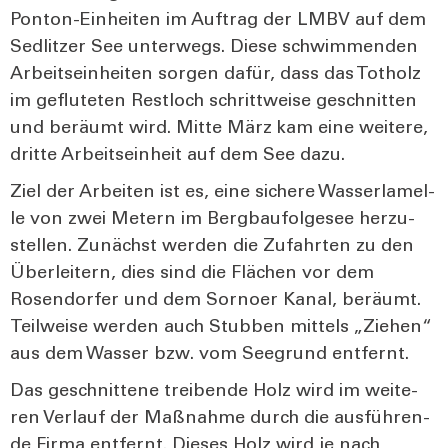
Pon­ton-Ein­hei­ten im Auf­trag der LMBV auf dem
Sedlit­zer See unter­wegs. Die­se schwim­men­den
Arbeits­ein­hei­ten sor­gen dafür, dass das Tot­holz
im geflu­te­ten Rest­loch schritt­wei­se geschnit­ten
und beräumt wird. Mit­te März kam eine wei­te­re,
drit­te Arbeits­ein­heit auf dem See dazu.
Ziel der Arbei­ten ist es, eine siche­re Was­ser­la­mel­
le von zwei Metern im Berg­bau­fol­ge­see her­zu­
stel­len. Zunächst wer­den die Zufahr­ten zu den
Über­lei­tern, dies sind die Flä­chen vor dem
Rosen­dor­fer und dem Sorn­oer Kanal, beräumt.
Teil­wei­se wer­den auch Stub­ben mit­tels „Zie­hen“
aus dem Was­ser bzw. vom See­grund ent­fernt.
Das geschnit­te­ne trei­ben­de Holz wird im wei­te­
ren Ver­lauf der Maß­nah­me durch die aus­füh­ren­
de Fir­ma ent­fernt. Die­ses Holz wird je nach