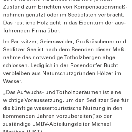
Zustand zum Errich­ten von Kom­pen­sa­ti­ons­maß­
nah­men genutzt oder im See­tiefs­ten ver­bracht.
Das rest­li­che Holz geht in das Eigen­tum der aus­
füh­ren­den Fir­ma über.
Im Part­wit­zer, Gei­ers­wal­der, Groß­räsche­ner und
Sedlit­zer See ist nach dem Been­den die­ser Maß­
nah­me das not­wen­di­ge Tot­holz­ber­gen abge­
schlos­sen. Ledig­lich in der Rosen­dor­fer Bucht
ver­blei­ben aus Natur­schutz­grün­den Höl­zer im
Was­ser.
„Das Auf­wuchs- und Tot­holz­be­räu­men ist eine
wich­ti­ge Vor­aus­set­zung, um den Sedlit­zer See für
die künf­ti­ge was­ser­tou­ris­ti­sche Nut­zung in den
kom­men­den Jah­ren vor­zu­be­rei­ten“, so der
zustän­di­ge LMBV-Abtei­lungs­lei­ter Micha­el