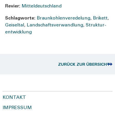
Revier:
Mit­tel­deutsch­land
Schlag­wor­te:
Braun­koh­len­ver­ede­lung
,
Bri­kett
,
Gei­sel­tal
,
Land­schafts­ver­wand­lung
,
Struk­tur­
ent­wick­lung
ZURÜCK ZUR ÜBERSICHT
KONTAKT
IMPRESSUM