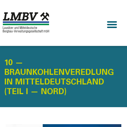
10 —
BRAUNKOHLENVEREDLUNG
IN MITTELDEUTSCHLAND
(TEIL I — NORD)