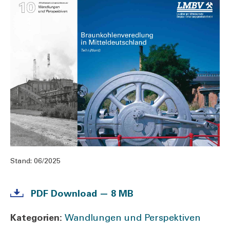
Stand:
06/2025
PDF Down­load — 8 MB
Kate­go­rien:
Wandlungen und Per­spek­ti­ven