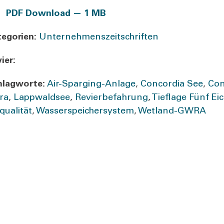
PDF Down­load — 1 MB
e­go­rien:
Unternehmenszeitschriften
ier:
lag­wor­te:
Air-Spar­­ging-Anla­­ge
,
Con­cor­dia See
,
Con­
­ra
,
Lapp­wald­see
,
Revier­be­fah­rung
,
Tief­la­ge Fünf Ei
qua­li­tät
,
Was­ser­spei­cher­sys­tem
,
Wet­­land-GWRA