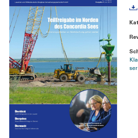
Kat
Rev
Sch
Kla
ser­