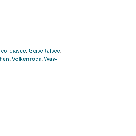
cor­dia­see
,
Gei­sel­tal­see
,
chen
,
Vol­ken­ro­da
,
Was­