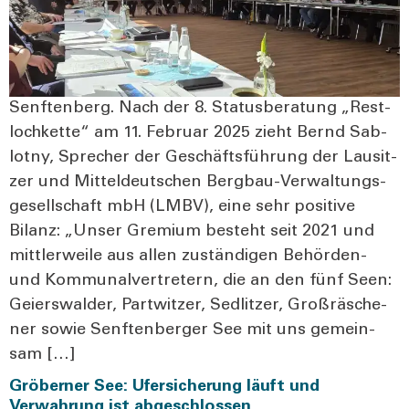
Senf­ten­berg. Nach der 8. Sta­tus­be­ra­tung „Rest­
loch­ket­te“ am 11. Febru­ar 2025 zieht Bernd Sab­
lot­ny, Spre­cher der Geschäfts­füh­rung der Lau­sit­
zer und Mit­tel­deut­schen Ber­g­­bau-Ver­­­wal­­tungs­­­
ge­­sel­l­­schaft mbH (LMBV), eine sehr posi­ti­ve
Bilanz: „Unser Gre­mi­um besteht seit 2021 und
mitt­ler­wei­le aus allen zustän­di­gen Behör­­den-
und Kom­mu­nal­ver­tre­tern, die an den fünf Seen:
Gei­ers­wal­der, Part­wit­zer, Sedlit­zer, Groß­räsche­
ner sowie Senf­ten­ber­ger See mit uns gemein­
sam […]
Gröberner See: Ufersicherung läuft und
Verwahrung ist abgeschlossen