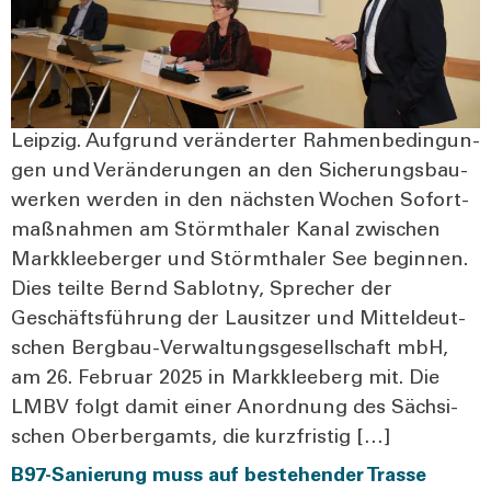
Leip­zig. Auf­grund ver­än­der­ter Rah­men­be­din­gun­
gen und Ver­än­de­run­gen an den Siche­rungs­bau­
wer­ken wer­den in den nächs­ten Wochen Sofort­
maß­nah­men am Störm­tha­ler Kanal zwi­schen
Mark­klee­ber­ger und Störm­tha­ler See begin­nen.
Dies teil­te Bernd Sab­lot­ny, Spre­cher der
Geschäfts­füh­rung der Lau­sit­zer und Mit­tel­deut­
schen Ber­g­­bau-Ver­­­wal­­tungs­­­ge­­sel­l­­schaft mbH,
am 26. Febru­ar 2025 in Mark­klee­berg mit. Die
LMBV folgt damit einer Anord­nung des Säch­si­
schen Ober­berg­am­ts, die kurz­fris­tig […]
B97-Sanierung muss auf bestehender Trasse