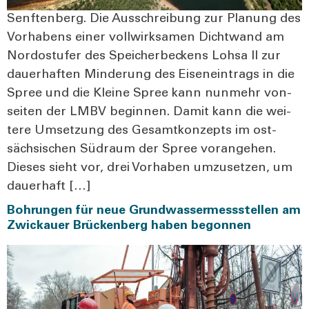
Senf­ten­berg. Die Aus­schrei­bung zur Pla­nung des
Vor­ha­bens einer voll­wirk­sa­men Dicht­wand am
Nord­ost­ufer des Spei­cher­be­ckens Loh­sa II zur
dau­er­haf­ten Min­de­rung des Eisen­ein­trags in die
Spree und die Klei­ne Spree kann nun­mehr von­
sei­ten der LMBV begin­nen. Damit kann die wei­
te­re Umset­zung des Gesamt­kon­zepts im ost­
säch­si­schen Süd­raum der Spree vor­an­ge­hen.
Die­ses sieht vor, drei Vor­ha­ben umzu­set­zen, um
dau­er­haft […]
Bohrungen für neue Grundwassermessstellen am
Zwickauer Brückenberg haben begonnen