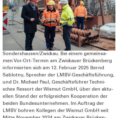
Sondershausen/Zwickau. Bei einem gemein­sa­
men Vor-Ort-Ter­­min am Zwi­ckau­er Brü­cken­berg
infor­mier­ten sich am 12. Febru­ar 2025 Bernd
Sab­lot­ny, Spre­cher der LMBV-Geschäfts­­­füh­rung,
und Dr. Micha­el Paul, Geschäfts­füh­rer Tech­ni­
sches Res­sort der Wis­mut GmbH, über den aktu­
el­len Stand der erfolg­rei­chen Koope­ra­ti­on der
bei­den Bun­des­un­ter­neh­men. Im Auf­trag der
LMBV boh­ren Kol­le­gen der Wis­mut GmbH seit
Mit­te Novem­ber 2024 am Zwi­ckau­er Brü­cken­