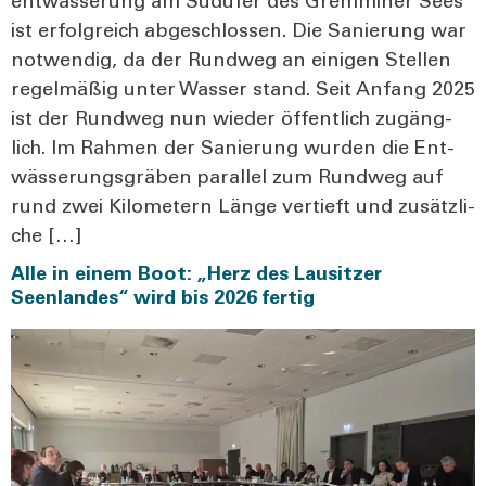
ent­wäs­se­rung am Süd­ufer des Grem­mi­ner Sees
ist erfolg­reich abge­schlos­sen. Die Sanie­rung war
not­wen­dig, da der Rund­weg an eini­gen Stel­len
regel­mä­ßig unter Was­ser stand. Seit Anfang 2025
ist der Rund­weg nun wie­der öffent­lich zugäng­
lich. Im Rah­men der Sanie­rung wur­den die Ent­
wäs­se­rungs­grä­ben par­al­lel zum Rund­weg auf
rund zwei Kilo­me­tern Län­ge ver­tieft und zusätz­li­
che […]
Alle in einem Boot: „Herz des Lausitzer
Seenlandes“ wird bis 2026 fertig