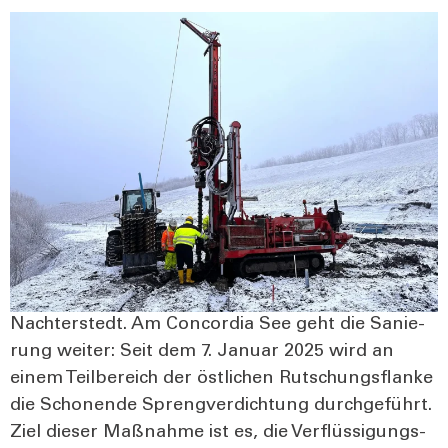
Nach­ter­stedt. Am Con­cor­dia See geht die Sanie­
rung wei­ter: Seit dem 7. Janu­ar 2025 wird an
einem Teil­be­reich der öst­li­chen Rut­schungs­flan­ke
die Scho­nen­de Spreng­ver­dich­tung durch­ge­führt.
Ziel die­ser Maß­nah­me ist es, die Ver­flüs­si­gungs­