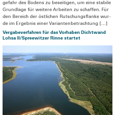
ge­fahr des Bodens zu besei­ti­gen, um eine sta­bi­le
Grund­la­ge für wei­te­re Arbei­ten zu schaf­fen. Für
den Bereich der öst­li­chen Rut­schungs­flan­ke wur­
de im Ergeb­nis einer Vari­an­ten­be­trach­tung […]
Vergabeverfahren für das Vorhaben Dichtwand
Lohsa II/Spreewitzer Rinne startet