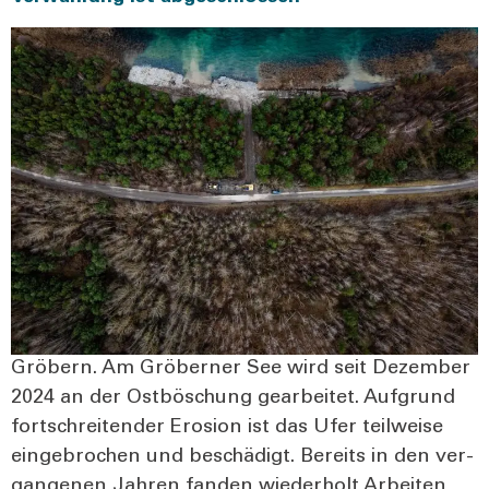
Grö­bern. Am Grö­ber­ner See wird seit Dezem­ber
2024 an der Ost­bö­schung gear­bei­tet. Auf­grund
fort­schrei­ten­der Ero­si­on ist das Ufer teil­wei­se
ein­ge­bro­chen und beschä­digt. Bereits in den ver­
gan­ge­nen Jah­ren fan­den wie­der­holt Arbei­ten