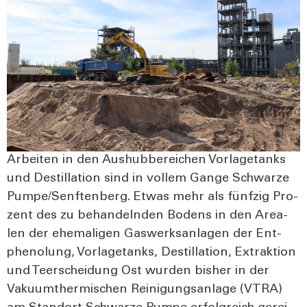
Arbei­ten in den Aus­hub­be­rei­chen Vor­la­ge­tanks
und Destil­la­ti­on sind in vol­lem Gan­ge Schwar­ze
Pumpe/Senftenberg. Etwas mehr als fünf­zig Pro­
zent des zu behan­deln­den Bodens in den Area­
len der ehe­ma­li­gen Gas­werks­an­la­gen der Ent­
phe­no­lung, Vor­la­ge­tanks, Destil­la­ti­on, Extrak­ti­on
und Teer­schei­dung Ost wur­den bis­her in der
Vaku­um­ther­mi­schen Rei­ni­gungs­an­la­ge (VTRA)