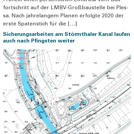
Fren­zel einen per­sön­li­chen Ein­druck vom Bau­
fort­schritt auf der LMBV-Gro­ß­­bau­s­tel­­le bei Ples­
sa. Nach jah­re­lan­gem Pla­nen erfolg­te 2020 der
ers­te Spa­ten­stich für die […]
Sicherungsarbeiten am Störmthaler Kanal laufen
auch nach Pfingsten weiter