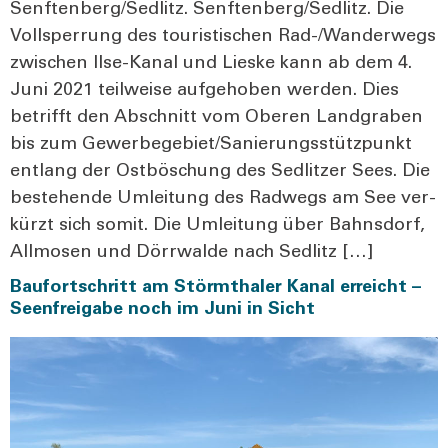
Senftenberg/Sedlitz. Senftenberg/Sedlitz. Die
Voll­sper­rung des tou­ris­ti­schen Rad-/Wan­­der­­wegs
zwi­schen Ilse-Kanal und Lies­ke kann ab dem 4.
Juni 2021 teil­wei­se auf­ge­ho­ben wer­den. Dies
betrifft den Abschnitt vom Obe­ren Land­gra­ben
bis zum Gewerbegebiet/Sanierungsstützpunkt
ent­lang der Ost­bö­schung des Sedlit­zer Sees. Die
bestehen­de Umlei­tung des Rad­wegs am See ver­
kürzt sich somit. Die Umlei­tung über Bahn­s­dorf,
All­mo­sen und Dörr­wal­de nach Sedlitz […]
Baufortschritt am Störmthaler Kanal erreicht –
Seenfreigabe noch im Juni in Sicht