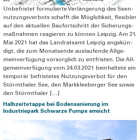
Unbe­fris­tet for­mu­lier­te Ver­län­ge­rung des Seen­
nut­zungs­ver­bots schafft die Mög­lich­keit, fle­xi­bler
auf den aktu­el­len Bau­fort­schritt der Siche­rungs­
maß­nah­men reagie­ren zu kön­nen Leip­zig. Am 21.
Mai 2021 hat das Land­rats­amt Leip­zig ange­kün­
digt, die zum Monats­en­de aus­lau­fen­de All­ge­
mein­ver­fü­gung vor­sorg­lich zu ent­fris­ten. Die All­
ge­mein­ver­fü­gung vom 24.03.2021 beinhal­te­te ein
tem­po­rär befris­te­tes Nut­zungs­ver­bot für den
Störm­tha­ler See, den Mark­klee­ber­ger See sowie
den Störm­tha­ler […]
Halbzeitetappe bei Bodensanierung im
Industriepark Schwarze Pumpe erreicht