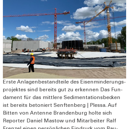
Ers­te Anla­gen­be­stand­tei­le des Eisen­min­de­rungs­
pro­jek­tes sind bereits gut zu erken­nen Das Fun­
da­ment für das mitt­le­re Sedi­men­ta­ti­ons­be­cken
ist bereits beto­niert Senf­ten­berg | Ples­sa. Auf
Bit­ten von Anten­ne Bran­den­burg hol­te sich
Repor­ter Dani­el Mastow und Mit­ar­bei­ter Ralf