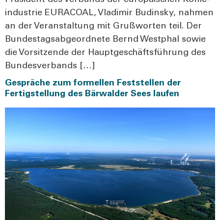
Prä­si­dent des Ver­bands der euro­päi­schen Koh­le­
indus­trie EURACOAL, Vla­di­mir Budin­sky, nah­men
an der Ver­an­stal­tung mit Gruß­wor­ten teil. Der
Bun­des­tags­ab­ge­ord­ne­te Bernd West­phal sowie
die Vor­sit­zen­de der Haupt­ge­schäfts­füh­rung des
Bun­des­ver­bands […]
Gespräche zum formellen Feststellen der
Fertigstellung des Bärwalder Sees laufen