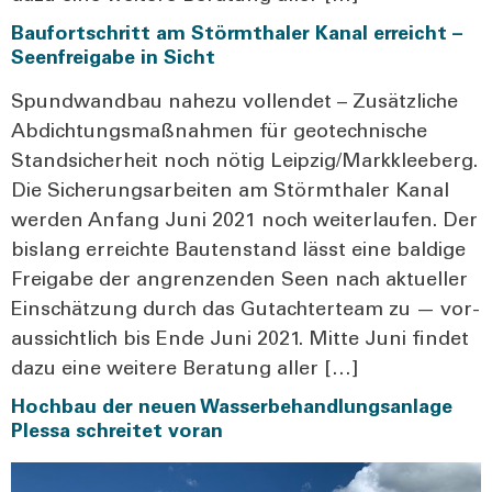
Baufortschritt am Störmthaler Kanal erreicht –
Seenfreigabe in Sicht
Spund­wand­bau nahe­zu voll­endet – Zusätz­li­che
Abdich­tungs­maß­nah­men für geo­tech­ni­sche
Stand­si­cher­heit noch nötig Leipzig/Markkleeberg.
Die Siche­rungs­ar­bei­ten am Störm­tha­ler Kanal
wer­den Anfang Juni 2021 noch wei­ter­lau­fen. Der
bis­lang erreich­te Bau­ten­stand lässt eine bal­di­ge
Frei­ga­be der angren­zen­den Seen nach aktu­el­ler
Ein­schät­zung durch das Gut­ach­t­er­team zu — vor­
aus­sicht­lich bis Ende Juni 2021. Mit­te Juni fin­det
dazu eine wei­te­re Bera­tung aller […]
Hochbau der neuen Wasserbehandlungsanlage
Plessa schreitet voran