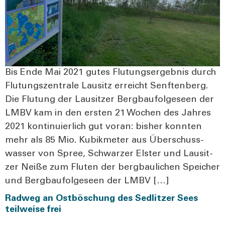
Bis Ende Mai 2021 gutes Flu­tungs­er­geb­nis durch
Flu­tungs­zen­tra­le Lau­sitz erreicht Senf­ten­berg.
Die Flu­tung der Lau­sit­zer Berg­bau­fol­ge­seen der
LMBV kam in den ers­ten 21 Wochen des Jah­res
2021 kon­ti­nu­ier­lich gut vor­an: bis­her konn­ten
mehr als 85 Mio. Kubik­me­ter aus Über­schuss­
was­ser von Spree, Schwar­zer Els­ter und Lau­sit­
zer Nei­ße zum Flu­ten der berg­bau­li­chen Spei­cher
und Berg­bau­fol­ge­seen der LMBV […]
Radweg an Ostböschung des Sedlitzer Sees
teilweise frei