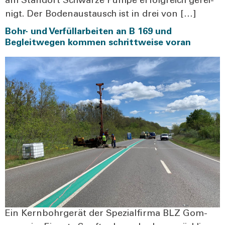
am Stand­ort Schwar­ze Pum­pe erfolg­reich gerei­
nigt. Der Boden­aus­tausch ist in drei von […]
Bohr- und Verfüllarbeiten an B 169 und
Begleitwegen kommen schrittweise voran
Ein Kern­bohr­ge­rät der Spe­zi­al­fir­ma BLZ Gom­