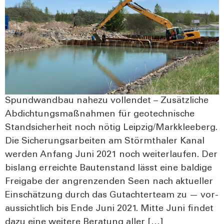
Spund­wand­bau nahe­zu voll­endet – Zusätz­li­che
Abdich­tungs­maß­nah­men für geo­tech­ni­sche
Stand­si­cher­heit noch nötig Leipzig/Markkleeberg.
Die Siche­rungs­ar­bei­ten am Störm­tha­ler Kanal
wer­den Anfang Juni 2021 noch wei­ter­lau­fen. Der
bis­lang erreich­te Bau­ten­stand lässt eine bal­di­ge
Frei­ga­be der angren­zen­den Seen nach aktu­el­ler
Ein­schät­zung durch das Gut­ach­t­er­team zu — vor­
aus­sicht­lich bis Ende Juni 2021. Mit­te Juni fin­det
dazu eine wei­te­re Bera­tung aller […]