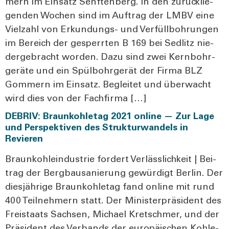
mern im Ein­satz Senf­ten­berg. In den zurück­lie­
gen­den Wochen sind im Auf­trag der LMBV eine
Viel­zahl von Erkun­­dungs- und Ver­füll­boh­run­gen
im Bereich der gesperr­ten B 169 bei Sedlitz nie­
der­ge­bracht wor­den. Dazu sind zwei Kern­bohr­
ge­rä­te und ein Spül­bohr­ge­rät der Fir­ma BLZ
Gom­mern im Ein­satz. Beglei­tet und über­wacht
wird dies von der Fach­fir­ma […]
DEBRIV: Braunkohletag 2021 online — Zur Lage
und Perspektiven des Strukturwandels in
Revieren
Braun­koh­le­indus­trie for­dert Ver­läss­lich­keit | Bei­
trag der Berg­bau­sa­nie­rung gewür­digt Ber­lin. Der
dies­jäh­ri­ge Braun­koh­le­tag fand online mit rund
400 Teil­neh­mern statt. Der Minis­ter­prä­si­dent des
Frei­staats Sach­sen, Micha­el Kret­schmer, und der