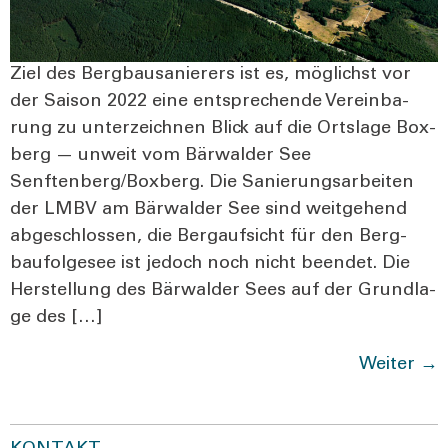
Ziel des Berg­bau­sa­nie­rers ist es, mög­lichst vor
der Sai­son 2022 eine ent­spre­chen­de Ver­ein­ba­
rung zu unter­zeich­nen Blick auf die Orts­la­ge Box­
berg — unweit vom Bär­wal­der See
Senftenberg/Boxberg. Die Sanie­rungs­ar­bei­ten
der LMBV am Bär­wal­der See sind weit­ge­hend
abge­schlos­sen, die Berg­auf­sicht für den Berg­
bau­fol­ge­see ist jedoch noch nicht been­det. Die
Her­stel­lung des Bär­wal­der Sees auf der Grund­la­
ge des […]
Weiter
→